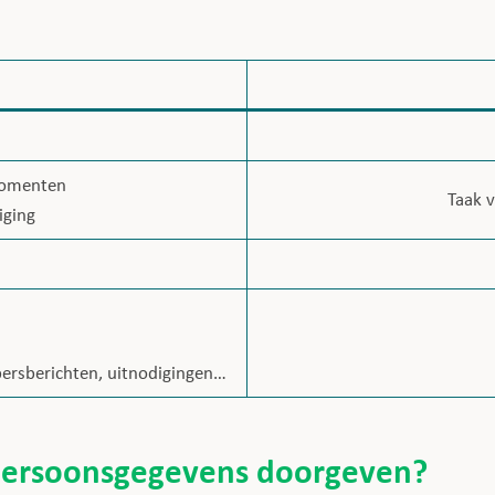
gmomenten
Taak 
iging
persberichten, uitnodigingen…
persoonsgegevens doorgeven?