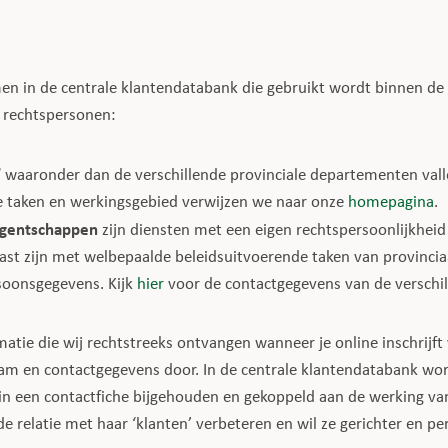
 in de centrale klantendatabank die gebruikt wordt binnen de
e rechtspersonen:
’
waaronder dan de verschillende provinciale departementen valle
e taken en werkingsgebied verwijzen we naar onze
homepagina
.
 agentschappen
zijn diensten met een eigen rechtspersoonlijkheid
ast zijn met welbepaalde beleidsuitvoerende taken van provinciaa
soonsgegevens. Kijk
hier
voor de contactgegevens van de verschil
tie die wij rechtstreeks ontvangen wanneer je online inschrijft v
naam en contactgegevens door. In de centrale klantendatabank w
) in een contactfiche bijgehouden en gekoppeld aan de werking van
e relatie met haar ‘klanten’ verbeteren en wil ze gerichter en p