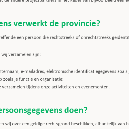
de andere projectpartners in het kader van bijvoorbeeld een 
ens verwerkt de provincie?
effende een persoon die rechtstreeks of onrechtstreeks geïdenti
wij verzamelen zijn:
hternaam, e-mailadres, elektronische identificatiegegevens zoals j
zoals je functie en organisatie;
e verzamelen tijdens onze activiteiten en evenementen.
persoonsgegevens doen?
wij over een geldige rechtsgrond beschikken, afhankelijk van 